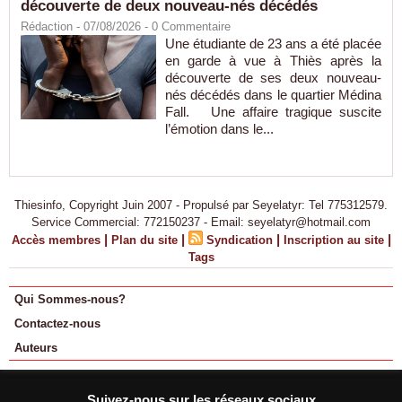
découverte de deux nouveau-nés décédés
Rédaction
- 07/08/2026 -
0
Commentaire
Une étudiante de 23 ans a été placée
en garde à vue à Thiès après la
découverte de ses deux nouveau-
nés décédés dans le quartier Médina
Fall. Une affaire tragique suscite
l’émotion dans le...
Thiesinfo, Copyright Juin 2007 - Propulsé par Seyelatyr: Tel 775312579.
Service Commercial: 772150237 - Email: seyelatyr@hotmail.com
|
|
|
|
Accès membres
Plan du site
Syndication
Inscription au site
Tags
Qui Sommes-nous?
Contactez-nous
Auteurs
Suivez-nous sur les réseaux sociaux