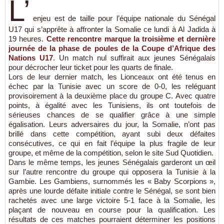
L’
enjeu est de taille pour l’équipe nationale du Sénégal
U17 qui s’apprête à affronter la Somalie ce lundi à Al Jadida à
19 heures.
Cette rencontre marque la troisième et dernière
journée de la phase de poules de la Coupe d’Afrique des
Nations U17
. Un match nul suffirait aux jeunes Sénégalais
pour décrocher leur ticket pour les quarts de finale.
Lors de leur dernier match, les Lionceaux ont été tenus en
échec par la Tunisie avec un score de 0-0, les reléguant
provisoirement à la deuxième place du groupe C. Avec quatre
points, à égalité avec les Tunisiens, ils ont toutefois de
sérieuses chances de se qualifier grâce à une simple
égalisation. Leurs adversaires du jour, la Somalie, n’ont pas
brillé dans cette compétition, ayant subi deux défaites
consécutives, ce qui en fait l’équipe la plus fragile de leur
groupe, et même de la compétition, selon le site Sud Quotidien.
Dans le même temps, les jeunes Sénégalais garderont un œil
sur l’autre rencontre du groupe qui opposera la Tunisie à la
Gambie. Les Gambiens, surnommés les « Baby Scorpions »,
après une lourde défaite initiale contre le Sénégal, se sont bien
rachetés avec une large victoire 5-1 face à la Somalie, les
plaçant de nouveau en course pour la qualification. Les
résultats de ces matches pourraient déterminer les positions