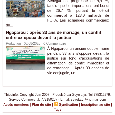
Sénégal ont progressé de 4,4 %,
tandis que les importations ont bondi
de 26,7 %, portant le déficit
commercial à 128,9 milliards de
FCFA. Les échanges commerciaux
du...
Ngaparou : après 33 ans de mariage, un conflit
entre ex-époux devant la justice
Rédaction
- 08/08/2026 -
0
Commentaire
À Ngaparou, un ancien couple marié
pendant 33 ans s’oppose devant la
justice sur fond d’accusations de
diffamation, de conflit immobilier et
de remariage. Après 33 années de
vie conjugale, un...
Thiesinfo, Copyright Juin 2007 - Propulsé par Seyelatyr: Tel 775312579.
Service Commercial: 772150237 - Email: seyelatyr@hotmail.com
|
|
|
|
Accès membres
Plan du site
Syndication
Inscription au site
Tags