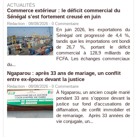
ACTUALITÉS
Commerce extérieur : le déficit commercial du
Sénégal s’est fortement creusé en juin
Rédaction
- 08/08/2026 -
0
Commentaire
En juin 2026, les exportations du
Sénégal ont progressé de 4,4 %,
tandis que les importations ont bondi
de 26,7 %, portant le déficit
commercial à 128,9 milliards de
FCFA. Les échanges commerciaux
du...
Ngaparou : après 33 ans de mariage, un conflit
entre ex-époux devant la justice
Rédaction
- 08/08/2026 -
0
Commentaire
À Ngaparou, un ancien couple marié
pendant 33 ans s’oppose devant la
justice sur fond d’accusations de
diffamation, de conflit immobilier et
de remariage. Après 33 années de
vie conjugale, un...