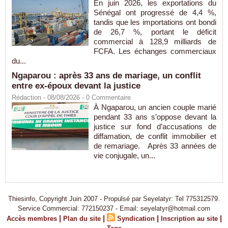
En juin 2026, les exportations du
Sénégal ont progressé de 4,4 %,
tandis que les importations ont bondi
de 26,7 %, portant le déficit
commercial à 128,9 milliards de
FCFA. Les échanges commerciaux
du...
Ngaparou : après 33 ans de mariage, un conflit
entre ex-époux devant la justice
Rédaction
- 08/08/2026 -
0
Commentaire
À Ngaparou, un ancien couple marié
pendant 33 ans s’oppose devant la
justice sur fond d’accusations de
diffamation, de conflit immobilier et
de remariage. Après 33 années de
vie conjugale, un...
Thiesinfo, Copyright Juin 2007 - Propulsé par Seyelatyr: Tel 775312579.
Service Commercial: 772150237 - Email: seyelatyr@hotmail.com
|
|
|
|
Accès membres
Plan du site
Syndication
Inscription au site