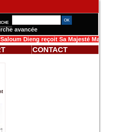
RCHE
rche avancée
ieng reçoit Sa Majesté Mansah Cissé au Sénég
RT
CONTACT
nt