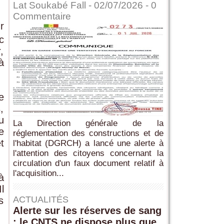
Lat Soukabé Fall - 02/07/2026 -
0
Commentaire
r
c
,
à
e
,
u
La Direction générale de la
e
réglementation des constructions et de
t
l'habitat (DGRCH) a lancé une alerte à
l'attention des citoyens concernant la
circulation d'un faux document relatif à
l'acquisition...
à
l
ACTUALITÉS
s
Alerte sur les réserves de sang
: le CNTS ne dispose plus que