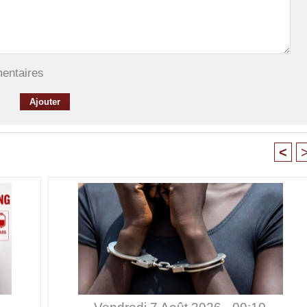
mentaires
<