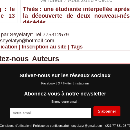
Vendredi 7 Août 2026 - 09:10
 : le
Thiès : une étudiante interpellée après
de 13
la découverte de deux nouveau-nés
décédés
 par Seyelatyr: Tel 775312579.
 seyelatyr@hotmail.com
ication
|
Inscription au site
|
Tags
tez-nous
Auteurs
Suivez-nous sur les réseaux sociaux
Facebook
|
X / Twitter
|
Instagram
Abonnez-vous à notre newsletter
Entrez votre email :
S'abonner
Conditions d'utilisation
|
Politique de confidentialité
|
seyelatyr@gmail.com
|
+221 77 531 25 7