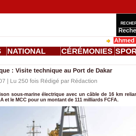
RECHE
Reche
Ahmed Saloum D
S
NATIONAL
CÉRÉMONIES
SPO
que : Visite technique au Port de Dakar
07 | Lu 250 fois Rédigé par
Rédaction
ison sous-marine électrique avec un câble de 16 km relia
CA et le MCC pour un montant de 111 milliards FCFA.