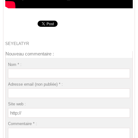
SEYELATYR
Nouveau commentaire :
Nom * :
Adresse email (non publiée) * :
Site web :
Commentaire * :