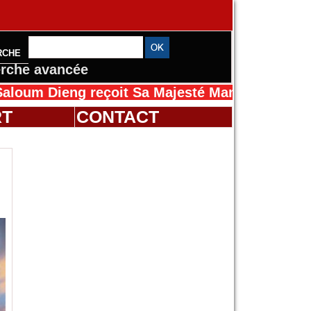
RCHE
rche avancée
ng reçoit Sa Majesté Mansah Cissé au Sénéga
RT
CONTACT