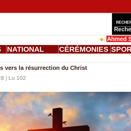
RECHE
Reche
Ahmed Saloum Die
S
NATIONAL
CÉRÉMONIES
SPO
s vers la résurrection du Christ
28 | Lu 102