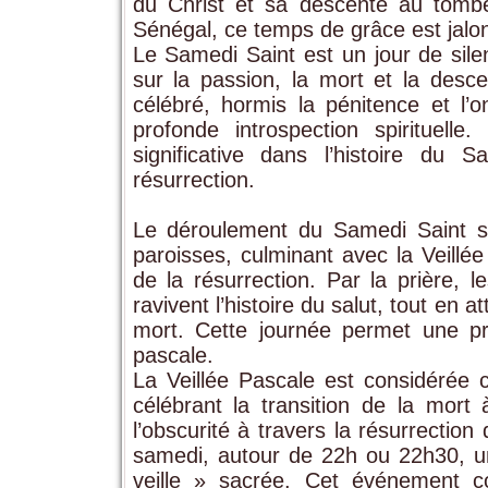
du Christ et sa descente au tomb
Sénégal, ce temps de grâce est jalo
Le Samedi Saint est un jour de silen
sur la passion, la mort et la desc
célébré, hormis la pénitence et l’
profonde introspection spirituell
significative dans l’histoire du
résurrection.
Le déroulement du Samedi Saint se
paroisses, culminant avec la Veillée
de la résurrection. Par la prière, le
ravivent l’histoire du salut, tout en 
mort. Cette journée permet une prép
pascale.
La Veillée Pascale est considérée 
célébrant la transition de la mort 
l’obscurité à travers la résurrectio
samedi, autour de 22h ou 22h30, un
veille » sacrée. Cet événement co