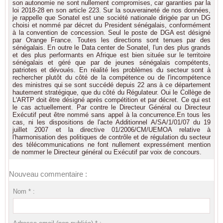
son autonomie ne sont nullement compromises, car garanties par la
loi 2018-28 en son article 223. Sur la souveraineté de nos données,
je rappelle que Sonatel est une société nationale dirigée par un DG
choisi et nommé par décret du President sénégalais, conformément
à la convention de concession. Seul le poste de DGA est désigné
par Orange France. Toutes les directions sont tenues par des
sénégalais. En outre le Data center de Sonatel, l'un des plus grands
et des plus performants en Afrique est bien située sur le territoire
sénégalais et géré que par de jeunes sénégalais compétents,
patriotes et dévoués. En réalité les problèmes du secteur sont à
rechercher plutôt du côté de la compétence ou de l'incompétence
des ministres qui se sont succédé depuis 22 ans à ce département
hautement stratégique, que du côté du Régulateur. Oui le Collège de
L'ARTP doit être désigné après compétition et par décret. Ce qui est
le cas actuellement. Par contre le Directeur Général ou Directeur
Exécutif peut être nommé sans appel à la concurrence.En tous les
cas, ni les dispositions de l'acte Additionnel A/SA/1/01/07 du 19
juillet 2007 et la directive 01/2006/CM/UEMOA relative à
l'harmonisation des politiques de contrôle et de régulation du secteur
des télécommunications ne font nullement expressément mention
de nommer le Directeur général ou Exécutif par voix de concours.
Nouveau commentaire :
Nom * :