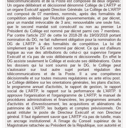
télécommunications et de la Poste est composée de deux organes:
Un organe délibérant et décisionnel dénommé Collège de L'ARTP et
un organe Exécutif appelé Direction Générale. Le Collège de L'ARTP
est composé de 07 membres, nommés, après des formalités de
compétition arrêtées par l'Autorité gouvernementale, et par décret,
pour un mandat irrévocable de 3 ans; renouvelable une seule fois,
que le second mandat soit consécutif ou non au premier. Le
Président du Collège est nommé par décret parmi ces 7 membres.
Par contre l'article 237 de cette loi 2018-28 du 19/03/2018 portant
nomination du DG, ne fait nullement obligation pour la nomination du
DG de L'ARTP à des formalités de compétition. La loi dit
simplement que le DG est nommé par décret. Ce qui est d'ailleurs
logique au vue des attributions du celui-ci qui supervise l'organe
Exécutif et n'a pas de voix délibérante ni décisionnelle. En effet le
DG assiste seulement le Collège et exécute ses délibérations. Outre
les dossiers qui lui sont soumis par le DG, le Collège peut
s'autosaisir sur tout autre sujet portant régulation des
télécommunications et de la Poste. Il a une compétence
décisionnelle et sur toutes mesures regulatoires ex ante et/ou post.
Le Collège délibère sur les orientations générales, les plans d'action,
le programme annuel d'activités, le rapport de gestion, le rapport
social de L'ARTP, le rapport sur la performance de L'ARTP. Il
approuve l'organisation et l'organigramme de L'ARTP, le manuel de
procédures administratives et financières, les programmes annuels
d'activités et d'investissement, les acquisitions et aliénations du
patrimoine de L'ARTP, les budgets et comptes prévisionnels. On
aurait intituler le poste de Directeur Exécutif et non Directeur
général. Il faut également savoir que L'ARTP n'a pas de tutelle, mais
un ancrage institutionnel. A l'image du Conseil supérieur de la
Magistrature rattachée au Président de la République, son autorité et