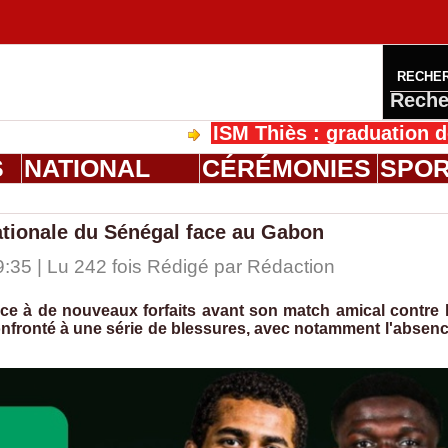
RECHE
Reche
ISM Thiès : graduation de la 5e
S
NATIONAL
CÉRÉMONIES
SPO
ationale du Sénégal face au Gabon
:35 | Lu 242 fois Rédigé par
Rédaction
ace à de nouveaux forfaits avant son match amical contre 
onfronté à une série de blessures, avec notamment l'absen