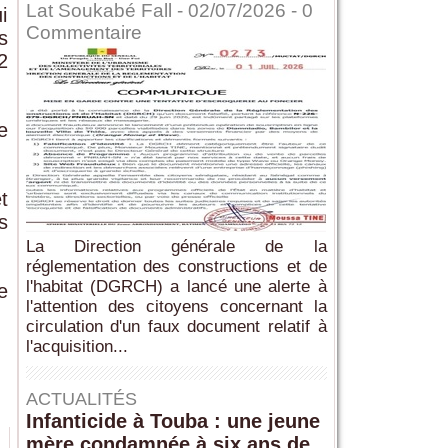
Lat Soukabé Fall - 02/07/2026 -
0
i
Commentaire
s
2
e
t
s
La Direction générale de la
réglementation des constructions et de
l'habitat (DGRCH) a lancé une alerte à
e
l'attention des citoyens concernant la
circulation d'un faux document relatif à
l'acquisition...
ACTUALITÉS
Infanticide à Touba : une jeune
mère condamnée à six ans de