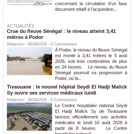
concernant la circulation d'un faux
document relatif à l'acquisition...
ACTUALITÉS
Crue du fleuve Sénégal : le niveau atteint 3,41
mètres à Podor
Rédaction
- 06/08/2026 -
0
Commentaire
À Podor, le niveau du fleuve Sénégal
est monté à 3,41 mètres le 5 août
2026, soit trois centimètres de plus
en 24 heures. Le niveau du fleuve
Sénégal poursuit sa progression à
Podor, où la...
Tivaouane : le nouvel hôpital Seydi El Hadji Malick
Sy ouvre ses services médicaux lundi
Rédaction
- 06/08/2026 -
0
Commentaire
Le Centre hospitalier national Seydi
El Hadji Malick Sy de Tivaouane
lancera officiellement ses activités
médicales le lundi 10 août 2026 à
partir de 8 heures. Le Centre
hospitalier national...