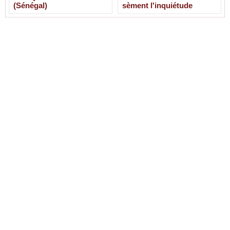
(Sénégal)
sèment l'inquiétude