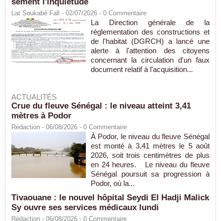
sèment l'inquiétude
Lat Soukabé Fall - 02/07/2026 -
0
Commentaire
La Direction générale de la
réglementation des constructions et
de l'habitat (DGRCH) a lancé une
alerte à l'attention des citoyens
concernant la circulation d'un faux
document relatif à l'acquisition...
ACTUALITÉS
Crue du fleuve Sénégal : le niveau atteint 3,41
mètres à Podor
Rédaction
- 06/08/2026 -
0
Commentaire
À Podor, le niveau du fleuve Sénégal
est monté à 3,41 mètres le 5 août
2026, soit trois centimètres de plus
en 24 heures. Le niveau du fleuve
Sénégal poursuit sa progression à
Podor, où la...
Tivaouane : le nouvel hôpital Seydi El Hadji Malick
Sy ouvre ses services médicaux lundi
Rédaction
- 06/08/2026 -
0
Commentaire