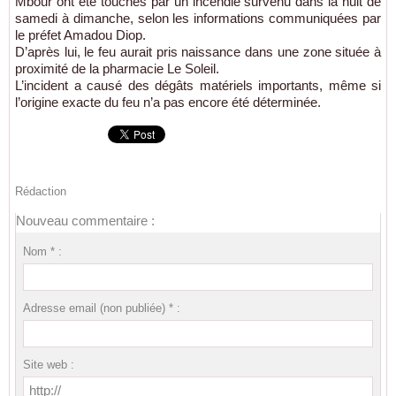
Mbour
ont
été
touchés
par
un
incendie
survenu
dans
la
nuit
de
samedi
à
dimanche,
selon
les
informations
communiquées
par
le
préfet
Amadou
Diop.
D’après
lui,
le
feu
aurait
pris
naissance
dans
une
zone
située
à
proximité
de
la
pharmacie
Le
Soleil.
L’incident
a
causé
des
dégâts
matériels
importants,
même
si
l’origine
exacte
du
feu
n’a
pas
encore
été
déterminée.
Rédaction
Nouveau commentaire :
Nom * :
Adresse email (non publiée) * :
Site web :