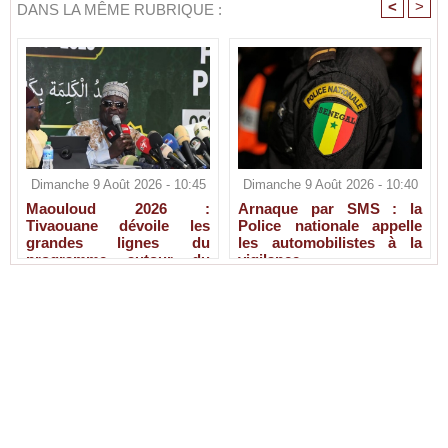
<
>
DANS LA MÊME RUBRIQUE :
Dimanche 9 Août 2026 - 10:45
Dimanche 9 Août 2026 - 10:40
Maouloud 2026 :
Arnaque par SMS : la
Tivaouane dévoile les
Police nationale appelle
grandes lignes du
les automobilistes à la
programme autour du
vigilance
Tawhid