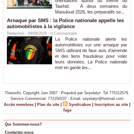
orientations autour du thème du
Tawhid. À deux semaines du
Maouloud 2026, les préparatifs se...
Arnaque par SMS : la Police nationale appelle les
automobilistes à la vigilance
Rédaction
- 09/08/2026 -
0
Commentaire
La Police nationale alerte les
automobilistes sur une arnaque par
SMS utilisant de faux avis d’amende
et des liens frauduleux pour voler
leurs données. La Police nationale
met en garde les...
Thiesinfo, Copyright Juin 2007 - Propulsé par Seyelatyr: Tel 775312579.
Service Commercial: 772150237 - Email: seyelatyr@hotmail.com
|
|
|
|
Accès membres
Plan du site
Syndication
Inscription au site
Tags
Qui Sommes-nous?
Contactez-nous