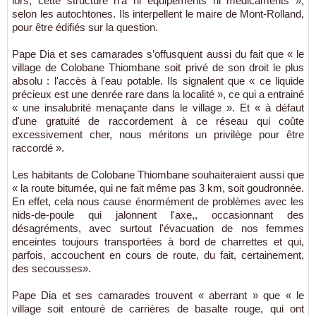
lors, cette structure n'a ni équipements ni médicaments »,
selon les autochtones. Ils interpellent le maire de Mont-Rolland,
pour être édifiés sur la question.
Pape Dia et ses camarades s’offusquent aussi du fait que « le
village de Colobane Thiombane soit privé de son droit le plus
absolu : l'accès à l'eau potable. Ils signalent que « ce liquide
précieux est une denrée rare dans la localité », ce qui a entrainé
« une insalubrité menaçante dans le village ». Et « à défaut
d'une gratuité de raccordement à ce réseau qui coûte
excessivement cher, nous méritons un privilège pour être
raccordé ».
Les habitants de Colobane Thiombane souhaiteraient aussi que
« la route bitumée, qui ne fait même pas 3 km, soit goudronnée.
En effet, cela nous cause énormément de problèmes avec les
nids-de-poule qui jalonnent l'axe,, occasionnant des
désagréments, avec surtout l'évacuation de nos femmes
enceintes toujours transportées à bord de charrettes et qui,
parfois, accouchent en cours de route, du fait, certainement,
des secousses».
Pape Dia et ses camarades trouvent « aberrant » que « le
village soit entouré de carrières de basalte rouge, qui ont