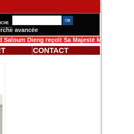
RCHE
rche avancée
Dieng reçoit Sa Majesté Mansah Cissé au Séné
RT
CONTACT