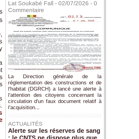
Lat Soukabé Fall - 02/07/2026 -
0
Commentaire
s
s
,
s
y
a
t
s
La Direction générale de la
réglementation des constructions et de
s
l'habitat (DGRCH) a lancé une alerte à
l'attention des citoyens concernant la
s
circulation d'un faux document relatif à
.
l'acquisition...
s
e
ACTUALITÉS
Alerte sur les réserves de sang
: le CNTS ne dispose plus que