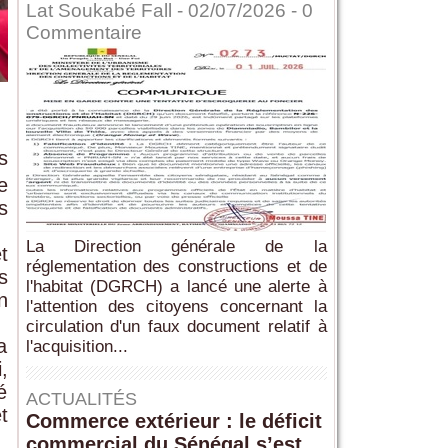
Lat Soukabé Fall - 02/07/2026 -
0
Commentaire
s
e
s
La Direction générale de la
t
réglementation des constructions et de
s
l'habitat (DGRCH) a lancé une alerte à
n
l'attention des citoyens concernant la
circulation d'un faux document relatif à
a
l'acquisition...
,
é
ACTUALITÉS
t
Commerce extérieur : le déficit
commercial du Sénégal s’est