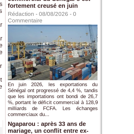
s
fortement creusé en juin
s
Rédaction
- 08/08/2026 -
0
Commentaire
r
r
e
e
r
t
En juin 2026, les exportations du
e
Sénégal ont progressé de 4,4 %, tandis
que les importations ont bondi de 26,7
%, portant le déficit commercial à 128,9
milliards de FCFA. Les échanges
commerciaux du...
Ngaparou : après 33 ans de
mariage, un conflit entre ex-