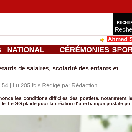
RECHE
Reche
Ahmed Saloum Die
S
NATIONAL
CÉRÉMONIES
SPO
etards de salaires, scolarité des enfants et
:54 | Lu 205 fois Rédigé par
Rédaction
nce les conditions difficiles des postiers, notamment l
yale. Le SG plaide pour la création d'une banque postale po