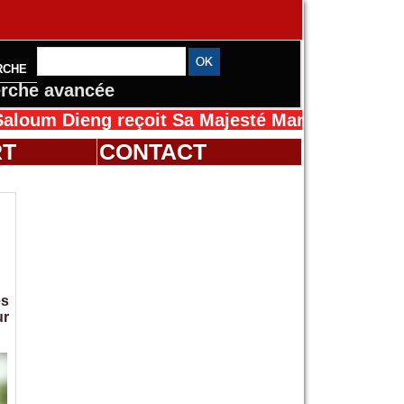
RCHE
rche avancée
ng reçoit Sa Majesté Mansah Cissé au Sénégal
RT
CONTACT
es
ur