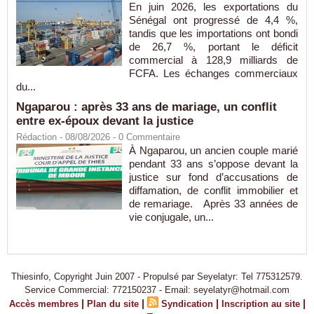
En juin 2026, les exportations du
Sénégal ont progressé de 4,4 %,
tandis que les importations ont bondi
de 26,7 %, portant le déficit
commercial à 128,9 milliards de
FCFA. Les échanges commerciaux
du...
Ngaparou : après 33 ans de mariage, un conflit
entre ex-époux devant la justice
Rédaction
- 08/08/2026 -
0
Commentaire
À Ngaparou, un ancien couple marié
pendant 33 ans s’oppose devant la
justice sur fond d’accusations de
diffamation, de conflit immobilier et
de remariage. Après 33 années de
vie conjugale, un...
Thiesinfo, Copyright Juin 2007 - Propulsé par Seyelatyr: Tel 775312579.
Service Commercial: 772150237 - Email: seyelatyr@hotmail.com
|
|
|
|
Accès membres
Plan du site
Syndication
Inscription au site