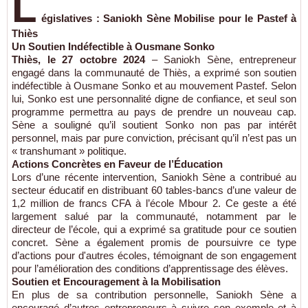
L
égislatives : Saniokh Sène Mobilise pour le Pastef à
Thiès
Un Soutien Indéfectible à Ousmane Sonko
Thiès, le 27 octobre 2024
– Saniokh Sène, entrepreneur
engagé dans la communauté de Thiès, a exprimé son soutien
indéfectible à Ousmane Sonko et au mouvement Pastef. Selon
lui, Sonko est une personnalité digne de confiance, et seul son
programme permettra au pays de prendre un nouveau cap.
Sène a souligné qu’il soutient Sonko non pas par intérêt
personnel, mais par pure conviction, précisant qu’il n’est pas un
« transhumant » politique.
Actions Concrètes en Faveur de l’Éducation
Lors d’une récente intervention, Saniokh Sène a contribué au
secteur éducatif en distribuant 60 tables-bancs d’une valeur de
1,2 million de francs CFA à l’école Mbour 2. Ce geste a été
largement salué par la communauté, notamment par le
directeur de l’école, qui a exprimé sa gratitude pour ce soutien
concret. Sène a également promis de poursuivre ce type
d’actions pour d'autres écoles, témoignant de son engagement
pour l’amélioration des conditions d’apprentissage des élèves.
Soutien et Encouragement à la Mobilisation
En plus de sa contribution personnelle, Saniokh Sène a
encouragé d’autres entrepreneurs à suivre son exemple et à