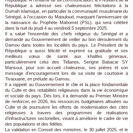
République a adressé ses chaleureuses félicitations à la
Oumah islamique, en particulier la communauté musulmane du
Sénégal, à l’occasion du Maouloud, marquant l’anniversaire de
la naissance du Prophète Mahomet (PSL), qui sera célébré
dans la nuit du jeudi 4 au vendredi 5 septembre 2025.
Il a salué l’ensemble des chefs religieux du Sénégal et a
demandé au Gouvernement de veiller au bon déroulement du
Gamou dans toutes les localités du pays. Le Président de la
République a aussi félicité et exprimé sa gratitude et ses
meilleurs vœux de santé aux khalifes généraux,
particulièrement celui des Tidianes, Serigne Babacar SY
Mansour, pour son accueil chaleureux, ses prières et son
message d’encouragement lors de sa visite de courtoisie à
Tivaouane, en prélude au Gamou.
Il a rappelé au Gouvernement le rôle et la place fondamentale
du Culte et des notabilités religieuses dans la vie économique
et sociale du pays. Dès lors, il a demandé au Premier Ministre
de renforcer, en 2026, les ressources budgétaires allouées au
Culte et de poursuivre les efforts de modernisation des cités
religieuses à travers des programmes de réalisations
d’infrastructures sectorielles, visant à améliorer le cadre de vie
des populations et des fidèles.
La validation en Conseil des ministres, le 30 juillet 2025, et le