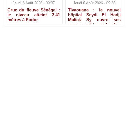
Jeudi 6 Août 2026 - 09:37
Jeudi 6 Août 2026 - 09:36
Crue du fleuve Sénégal :
Tivaouane : le nouvel
le niveau atteint 3,41
hôpital Seydi El Hadji
mètres à Podor
Malick Sy ouvre ses
services médicaux lundi