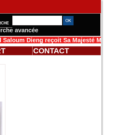
RCHE
rche avancée
Dieng reçoit Sa Majesté Mansah Cissé au Séné
RT
CONTACT