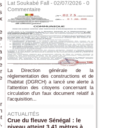
Lat Soukabé Fall - 02/07/2026 -
0
s
Commentaire
s
x
e
e
,
a
e
e
La Direction générale de la
r
réglementation des constructions et de
e
l'habitat (DGRCH) a lancé une alerte à
l'attention des citoyens concernant la
circulation d'un faux document relatif à
l'acquisition...
r
n
ACTUALITÉS
t
Crue du fleuve Sénégal : le
,
niveau atteint 3,41 mètres à