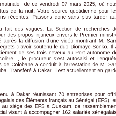
a matinale de ce vendredi 07 mars 2025, où nou
attus de la nuit. Votre source quotidienne pour le
sions récentes. Passons donc sans plus tarder au
 a fait des vagues. La Section de recherches d
r des propos injurieux envers le Premier ministr
près la diffusion d’une vidéo montrant M. Sarr
egrets d’avoir soutenu le duo Diomaye-Sonko. Il 
nciement de ses trois neveux au Port autonome d
ère. , le procureur s’est autosaisi et l’enquêt
 de Colobane a conduit à l’arrestation de M. Sar
uba. Transféré à Dakar, il est actuellement en gard
 tenu à Dakar réunissant 70 entreprises pour offri
égalais des Éléments français au Sénégal (EFS), e
isé au siège des EFS à Ouakam, ce rassemblemen
ocial visant à accompagner 162 salariés sénégalais