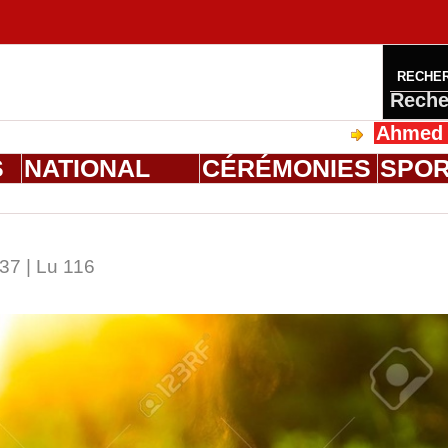
RECHE
Reche
Ahmed Saloum Dien
S
NATIONAL
CÉRÉMONIES
SPO
37 | Lu 116