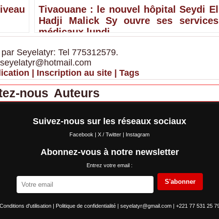
iveau
Tivaouane : le nouvel hôpital Seydi El
Hadji Malick Sy ouvre ses services
médicaux lundi
 par Seyelatyr: Tel 775312579.
 seyelatyr@hotmail.com
ication
|
Inscription au site
|
Tags
tez-nous
Auteurs
Suivez-nous sur les réseaux sociaux
Facebook
|
X / Twitter
|
Instagram
Abonnez-vous à notre newsletter
Entrez votre email :
S'abonner
Conditions d'utilisation
|
Politique de confidentialité
|
seyelatyr@gmail.com
|
+221 77 531 25 7