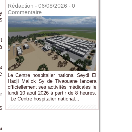
Rédaction
- 06/08/2026 -
0
Commentaire
y
s
t
a
e
e
Le Centre hospitalier national Seydi El
Hadji Malick Sy de Tivaouane lancera
officiellement ses activités médicales le
lundi 10 août 2026 à partir de 8 heures.
r
Le Centre hospitalier national...
s
s