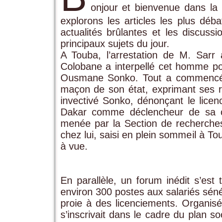
onjour et bienvenue dans l
explorons les articles les plus déb
actualités brûlantes et les discus
principaux sujets du jour.
A Touba, l’arrestation de M. Sarr
Colobane a interpellé cet homme pou
Ousmane Sonko. Tout a commencé a
maçon de son état, exprimant ses r
invectivé Sonko, dénonçant le lice
Dakar comme déclencheur de sa col
menée par la Section de recherches
chez lui, saisi en plein sommeil à To
à vue.
En parallèle, un forum inédit s’est
environ 300 postes aux salariés sén
proie à des licenciements. Organ
s’inscrivait dans le cadre du plan s