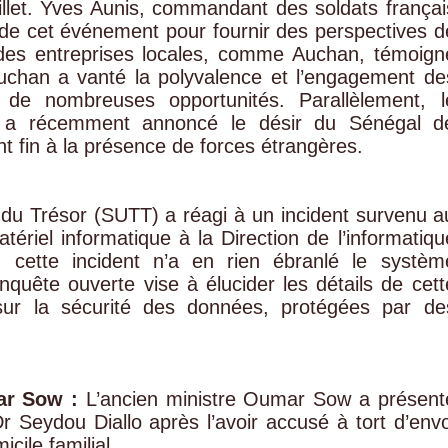
uillet. Yves Aunis, commandant des soldats françai
 de cet événement pour fournir des perspectives d
ndes entreprises locales, comme Auchan, témoign
uchan a vanté la polyvalence et l’engagement de
nt de nombreuses opportunités. Parallèlement, l
e a récemment annoncé le désir du Sénégal d
ant fin à la présence de forces étrangères.
 du Trésor (SUTT) a réagi à un incident survenu a
atériel informatique à la Direction de l’informatiqu
cette incident n’a en rien ébranlé le systèm
nquête ouverte vise à élucider les détails de cett
 sur la sécurité des données, protégées par de
ar Sow :
L’ancien ministre Oumar Sow a présent
 Seydou Diallo après l’avoir accusé à tort d’envo
cile familial.