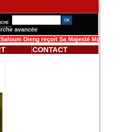
RCHE
rche avancée
g reçoit Sa Majesté Mansah Cissé au Sénégal 
RT
CONTACT