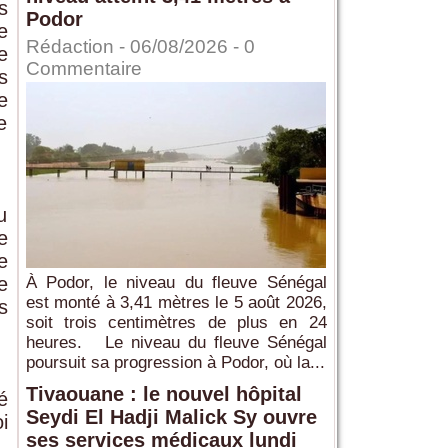
s
Podor
e
Rédaction
- 06/08/2026 -
0
e
Commentaire
s
e
e
u
e
e
e
À Podor, le niveau du fleuve Sénégal
est monté à 3,41 mètres le 5 août 2026,
s
soit trois centimètres de plus en 24
heures. Le niveau du fleuve Sénégal
poursuit sa progression à Podor, où la...
Tivaouane : le nouvel hôpital
é
Seydi El Hadji Malick Sy ouvre
i
ses services médicaux lundi