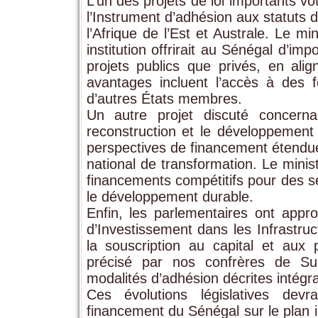
L’un des projets de loi importants vo
l’Instrument d’adhésion aux statut
l’Afrique de l’Est et Australe. Le mi
institution offrirait au Sénégal d’im
projets publics que privés, en al
avantages incluent l’accès à des 
d’autres États membres.
Un autre projet discuté concern
reconstruction et le développement
perspectives de financement étendue
national de transformation. Le minis
financements compétitifs pour des sec
le développement durable.
Enfin, les parlementaires ont appr
d’Investissement dans les Infrastruc
la souscription au capital et au
précisé par nos confrères de Su
modalités d’adhésion décrites intégra
Ces évolutions législatives devr
financement du Sénégal sur le plan 