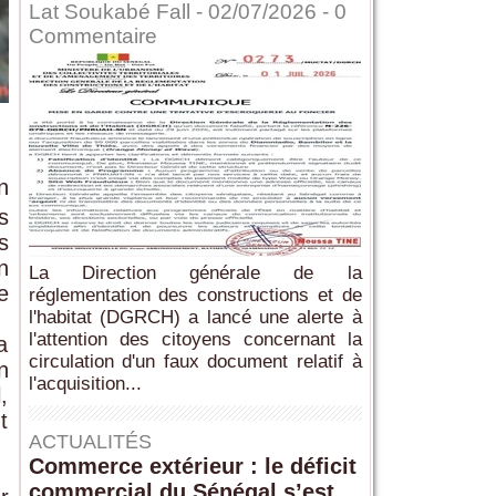
Lat Soukabé Fall - 02/07/2026 -
0
Commentaire
n
s
s
n
La Direction générale de la
e
réglementation des constructions et de
l'habitat (DGRCH) a lancé une alerte à
l'attention des citoyens concernant la
a
circulation d'un faux document relatif à
n
l'acquisition...
,
t
ACTUALITÉS
Commerce extérieur : le déficit
commercial du Sénégal s’est