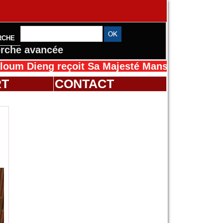
RCHE
rche avancée
reçoit Sa Majesté Mansah Cissé au Sénégal p
RT
CONTACT