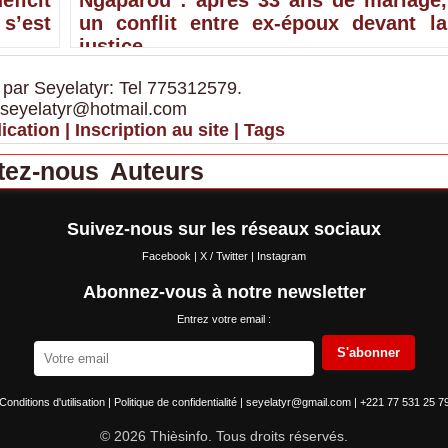
’est
un conflit entre ex-époux devant la
justice
 par Seyelatyr: Tel 775312579.
 seyelatyr@hotmail.com
ication
|
Inscription au site
|
Tags
tez-nous
Auteurs
Suivez-nous sur les réseaux sociaux
Facebook
|
X / Twitter
|
Instagram
Abonnez-vous à notre newsletter
Entrez votre email :
S'abonner
Conditions d'utilisation
|
Politique de confidentialité
|
seyelatyr@gmail.com
|
+221 77 531 25 7
© 2026 Thièsinfo. Tous droits réservés.