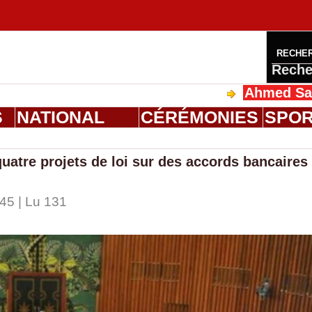
RECHE
Reche
Ahmed Saloum Dieng 
S
NATIONAL
CÉRÉMONIES
SPO
atre projets de loi sur des accords bancaires
45 | Lu 131