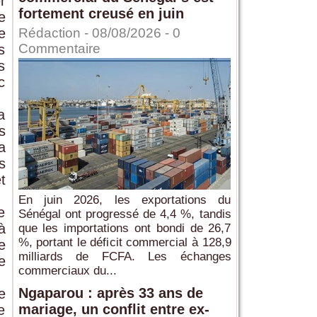
r
fortement creusé en juin
e
e
Rédaction
- 08/08/2026 -
0
Commentaire
s
s
c
a
s
a
s
t
En juin 2026, les exportations du
e
Sénégal ont progressé de 4,4 %, tandis
à
que les importations ont bondi de 26,7
%, portant le déficit commercial à 128,9
e
milliards de FCFA. Les échanges
e
commerciaux du...
Ngaparou : après 33 ans de
e
mariage, un conflit entre ex-
e