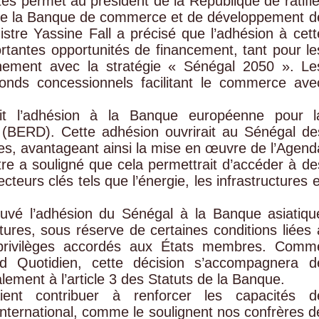
tés permet au président de la République de ratifie
s de la Banque de commerce et de développement d
nistre Yassine Fall a précisé que l’adhésion à cett
portantes opportunités de financement, tant pour le
ignement avec la stratégie « Sénégal 2050 ». Le
fonds concessionnels facilitant le commerce ave
ait l’adhésion à la Banque européenne pour l
 (BERD). Cette adhésion ouvrirait au Sénégal de
s, avantageant ainsi la mise en œuvre de l’Agend
tre a souligné que cela permettrait d’accéder à de
teurs clés tels que l’énergie, les infrastructures e
ouvé l’adhésion du Sénégal à la Banque asiatiqu
tures, sous réserve de certaines conditions liées 
x privilèges accordés aux États membres. Comm
d Quotidien, cette décision s’accompagnera d
lement à l’article 3 des Statuts de la Banque.
aient contribuer à renforcer les capacités d
international, comme le soulignent nos confrères d