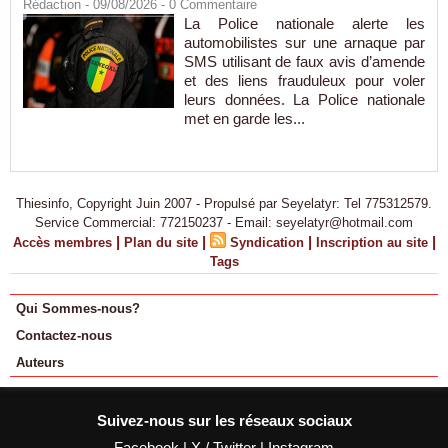
Rédaction
- 09/08/2026 -
0
Commentaire
La Police nationale alerte les
automobilistes sur une arnaque par
SMS utilisant de faux avis d’amende
et des liens frauduleux pour voler
leurs données. La Police nationale
met en garde les...
Thiesinfo, Copyright Juin 2007 - Propulsé par Seyelatyr: Tel 775312579.
Service Commercial: 772150237 - Email: seyelatyr@hotmail.com
|
|
|
|
Accès membres
Plan du site
Syndication
Inscription au site
Tags
Qui Sommes-nous?
Contactez-nous
Auteurs
Suivez-nous sur les réseaux sociaux
Facebook
|
X / Twitter
|
Instagram