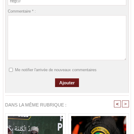
Commentaire * :
Me notifier l'arrivée de nouveaux commentaires
<
>
DANS LA MÊME RUBRIQUE :