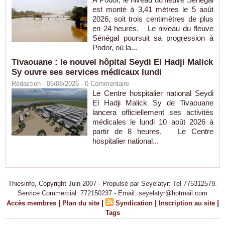
est monté à 3,41 mètres le 5 août
2026, soit trois centimètres de plus
en 24 heures. Le niveau du fleuve
Sénégal poursuit sa progression à
Podor, où la...
Tivaouane : le nouvel hôpital Seydi El Hadji Malick
Sy ouvre ses services médicaux lundi
Rédaction
- 06/08/2026 -
0
Commentaire
Le Centre hospitalier national Seydi
El Hadji Malick Sy de Tivaouane
lancera officiellement ses activités
médicales le lundi 10 août 2026 à
partir de 8 heures. Le Centre
hospitalier national...
Thiesinfo, Copyright Juin 2007 - Propulsé par Seyelatyr: Tel 775312579.
Service Commercial: 772150237 - Email: seyelatyr@hotmail.com
|
|
|
|
Accès membres
Plan du site
Syndication
Inscription au site
Tags