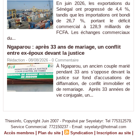
En juin 2026, les exportations du
Sénégal ont progressé de 4,4 %,
tandis que les importations ont bondi
de 26,7 %, portant le déficit
commercial à 128,9 milliards de
FCFA. Les échanges commerciaux
du...
Ngaparou : après 33 ans de mariage, un conflit
entre ex-époux devant la justice
Rédaction
- 08/08/2026 -
0
Commentaire
À Ngaparou, un ancien couple marié
pendant 33 ans s’oppose devant la
justice sur fond d’accusations de
diffamation, de conflit immobilier et
de remariage. Après 33 années de
vie conjugale, un...
Thiesinfo, Copyright Juin 2007 - Propulsé par Seyelatyr: Tel 775312579.
Service Commercial: 772150237 - Email: seyelatyr@hotmail.com
|
|
|
|
Accès membres
Plan du site
Syndication
Inscription au site