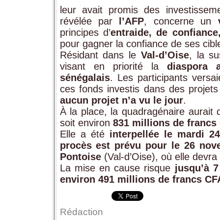
leur avait promis des investisseme
révélée par
l’AFP
, concerne un
principes d’
entraide, de confiance
pour gagner la confiance de ses cibl
Résidant dans le
Val-d’Oise
, la s
visant en priorité la
diaspora a
sénégalais
. Les participants versai
ces fonds investis dans des projets 
aucun projet n’a vu le jour
.
À la place, la quadragénaire aurai
soit environ
831 millions de francs
Elle a été
interpellée le mardi 24
procès est prévu pour le 26 no
Pontoise
(Val-d’Oise), où elle devra
La mise en cause risque
jusqu’à 7
environ 491 millions de francs CF
Rédaction