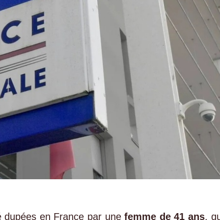
é dupées en France par une
femme de 41 ans
, qu