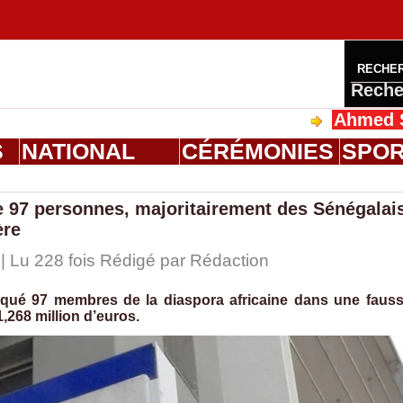
RECHE
Reche
Ahmed Saloum Di
S
NATIONAL
CÉRÉMONIES
SPO
 97 personnes, majoritairement des Sénégalais
ère
| Lu 228 fois Rédigé par
Rédaction
qué 97 membres de la diaspora africaine dans une faus
1,268 million d’euros.