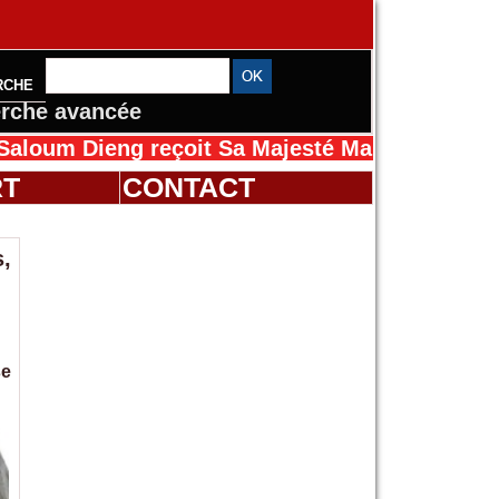
RCHE
rche avancée
eng reçoit Sa Majesté Mansah Cissé au Sénég
RT
CONTACT
,
se