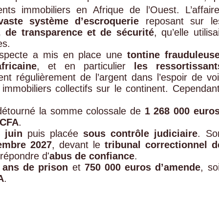
nts immobiliers en Afrique de l’Ouest. L’affaire
vaste système d’escroquerie
reposant sur le
, de transparence et de sécurité
, qu’elle utilisa
es.
uspecte a mis en place une
tontine frauduleus
fricaine
, et en particulier
les ressortissant
ent régulièrement de l’argent dans l’espoir de voi
immobiliers collectifs sur le continent. Cependant
t détourné la somme colossale de
1 268 000 euro
 CFA
.
 juin
puis placée
sous contrôle judiciaire
. So
vembre 2027
, devant le
tribunal correctionnel d
 répondre d'
abus de confiance
.
 ans de prison
et
750 000 euros d’amende
, soi
A
.