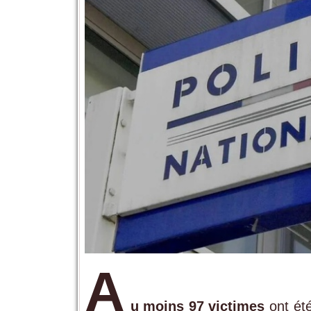
A
u moins 97 victimes
ont ét