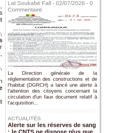
Lat Soukabé Fall - 02/07/2026 -
0
,
Commentaire
s
it
e
,
s
r
,
s
,
La Direction générale de la
réglementation des constructions et de
n
l'habitat (DGRCH) a lancé une alerte à
e
l'attention des citoyens concernant la
circulation d'un faux document relatif à
t
l'acquisition...
ACTUALITÉS
Alerte sur les réserves de sang
: le CNTS ne dispose plus que