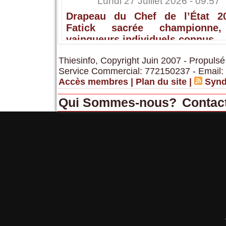
Lundi 27 Juillet 2026 - 09:57
Drapeau du Chef de l’État 2
Fatick sacrée championne,
vainqueurs individuels connus
Thiesinfo, Copyright Juin 2007 - Propulsé
Service Commercial: 772150237 - Email:
Accès membres
|
Plan du site
|
Synd
Qui Sommes-nous?
Contac