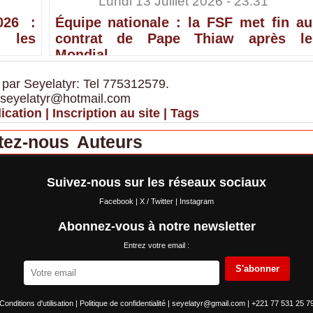
Lundi 13 Juillet 2026 - 23:31
026 :
Équipe nationale : la FSF met fin au
 les
contrat de Pape Thiaw après le
Mondial
 par Seyelatyr: Tel 775312579.
 seyelatyr@hotmail.com
ication
|
Inscription au site
|
Tags
tez-nous
Auteurs
Suivez-nous sur les réseaux sociaux
Facebook
|
X / Twitter
|
Instagram
Abonnez-vous à notre newsletter
Entrez votre email :
S'abonner
Conditions d'utilisation
|
Politique de confidentialité
|
seyelatyr@gmail.com
|
+221 77 531 25 7