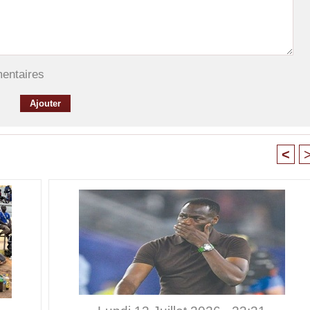
mentaires
<