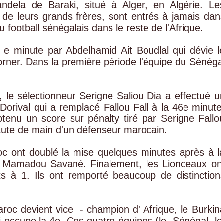
ndela de Baraki, situé à Alger, en Algérie. Le
re de leurs grands frères, sont entrés à jamais dan
du football sénégalais dans le reste de l'Afrique.
 e minute par Abdelhamid Ait Boudlal qui dévie l
corner. Dans la première période l'équipe du Sénéga
 le sélectionneur Serigne Saliou Dia a effectué u
Dorival qui a remplacé Fallou Fall à la 46e minute
tenu un score sur pénalty tiré par Serigne Fallo
faute de main d'un défenseur marocain.
oc ont doublé la mise quelques minutes après à l
t Mamadou Savané. Finalement, les Lionceaux on
s à 1. Ils ont remporté beaucoup de distinction
oc devient vice - champion d' Afrique, le Burkin
li occupe la 4e. Ces quatre équipes (le Sénégal, l