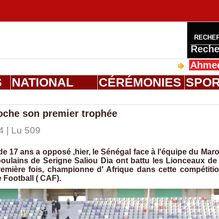
RECHE
Reche
Ahmed Saloum 
S
NATIONAL
CÉRÉMONIES
SPO
oche son premier trophée
4 | Lu 509
de 17 ans a opposé ,hier, le Sénégal face à l'équipe du Mar
ulains de Serigne Saliou Dia ont battu les Lionceaux de 
première fois, championne d' Afrique dans cette compétiti
 Football ( CAF).