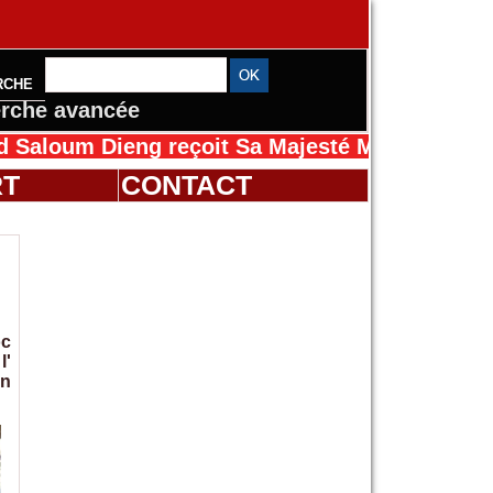
RCHE
rche avancée
Dieng reçoit Sa Majesté Mansah Cissé au Sén
RT
CONTACT
oc
l'
on