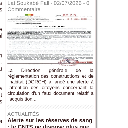
s
Lat Soukabé Fall - 02/07/2026 -
0
s
Commentaire
e
l
n
.
u
La Direction générale de la
réglementation des constructions et de
l'habitat (DGRCH) a lancé une alerte à
l'attention des citoyens concernant la
a
circulation d'un faux document relatif à
t
l'acquisition...
s
ACTUALITÉS
Alerte sur les réserves de sang
a
: le CNTS ne dispose plus que
e