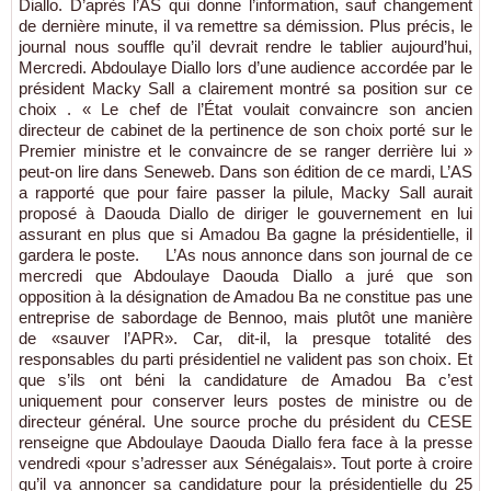
Diallo. D’après l’AS qui donne l’information, sauf changement
de dernière minute, il va remettre sa démission. Plus précis, le
journal nous souffle qu’il devrait rendre le tablier aujourd’hui,
Mercredi. Abdoulaye Diallo lors d’une audience accordée par le
président Macky Sall a clairement montré sa position sur ce
choix . « Le chef de l’État voulait convaincre son ancien
directeur de cabinet de la pertinence de son choix porté sur le
Premier ministre et le convaincre de se ranger derrière lui »
peut-on lire dans Seneweb. Dans son édition de ce mardi, L’AS
a rapporté que pour faire passer la pilule, Macky Sall aurait
proposé à Daouda Diallo de diriger le gouvernement en lui
assurant en plus que si Amadou Ba gagne la présidentielle, il
gardera le poste. L’As nous annonce dans son journal de ce
mercredi que Abdoulaye Daouda Diallo a juré que son
opposition à la désignation de Amadou Ba ne constitue pas une
entreprise de sabordage de Bennoo, mais plutôt une manière
de «sauver l’APR». Car, dit-il, la presque totalité des
responsables du parti présidentiel ne valident pas son choix. Et
que s’ils ont béni la candidature de Amadou Ba c’est
uniquement pour conserver leurs postes de ministre ou de
directeur général. Une source proche du président du CESE
renseigne que Abdoulaye Daouda Diallo fera face à la presse
vendredi «pour s’adresser aux Sénégalais». Tout porte à croire
qu’il va annoncer sa candidature pour la présidentielle du 25