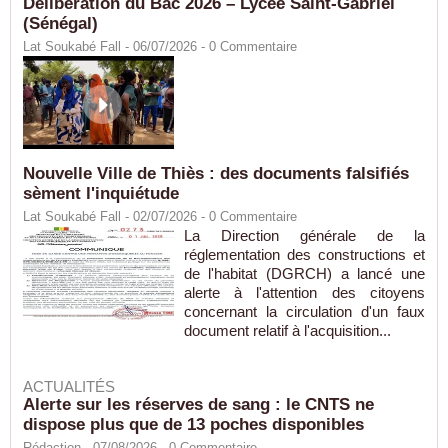
Délibération du Bac 2026 – Lycée Saint-Gabriel
(Sénégal)
Lat Soukabé Fall - 06/07/2026 -
0
Commentaire
Nouvelle Ville de Thiès : des documents falsifiés
sèment l'inquiétude
Lat Soukabé Fall - 02/07/2026 -
0
Commentaire
La Direction générale de la
réglementation des constructions et
de l'habitat (DGRCH) a lancé une
alerte à l'attention des citoyens
concernant la circulation d'un faux
document relatif à l'acquisition...
ACTUALITÉS
Alerte sur les réserves de sang : le CNTS ne
dispose plus que de 13 poches disponibles
Rédaction
- 07/08/2026 -
0
Commentaire