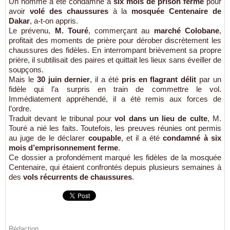
Un homme a été condamné à
six mois de prison ferme
pour
avoir
volé des chaussures
à la
mosquée Centenaire de
Dakar
, a-t-on appris.
Le prévenu,
M. Touré
, commerçant au
marché Colobane
,
profitait des moments de prière pour dérober discrètement les
chaussures des fidèles. En interrompant brièvement sa propre
prière, il subtilisait des paires et quittait les lieux sans éveiller de
soupçons.
Mais le
30 juin dernier
, il a été
pris en flagrant délit
par un
fidèle qui l’a surpris en train de commettre le vol.
Immédiatement appréhendé, il a été remis aux forces de
l’ordre.
Traduit devant le tribunal pour
vol dans un lieu de culte
, M.
Touré a nié les faits. Toutefois, les preuves réunies ont permis
au juge de le déclarer
coupable
, et il a été
condamné à six
mois d’emprisonnement ferme
.
Ce dossier a profondément marqué les fidèles de la mosquée
Centenaire, qui étaient confrontés depuis plusieurs semaines à
des
vols récurrents de chaussures
.
Rédaction