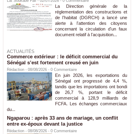
Lat Soukabé Fall - 02/07/2026 -
0
Commentaire
La Direction générale de la
réglementation des constructions et
de l'habitat (DGRCH) a lancé une
alerte à l'attention des citoyens
concernant la circulation d'un faux
document relatif à l'acquisition...
ACTUALITÉS
Commerce extérieur : le déficit commercial du
Sénégal s’est fortement creusé en juin
Rédaction
- 08/08/2026 -
0
Commentaire
En juin 2026, les exportations du
Sénégal ont progressé de 4,4 %,
tandis que les importations ont bondi
de 26,7 %, portant le déficit
commercial à 128,9 milliards de
FCFA. Les échanges commerciaux
du...
Ngaparou : après 33 ans de mariage, un conflit
entre ex-époux devant la justice
Rédaction
- 08/08/2026 -
0
Commentaire