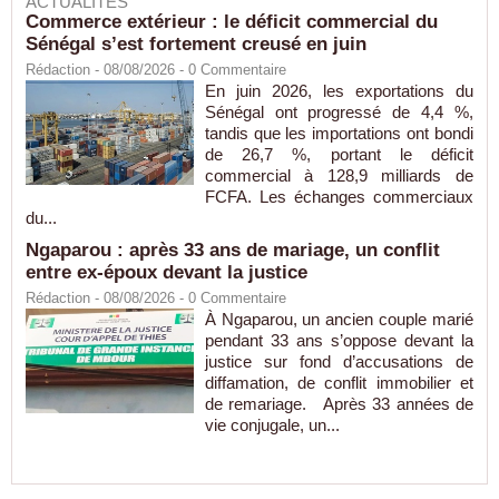
ACTUALITÉS
Commerce extérieur : le déficit commercial du
Sénégal s’est fortement creusé en juin
Rédaction
- 08/08/2026 -
0
Commentaire
En juin 2026, les exportations du
Sénégal ont progressé de 4,4 %,
tandis que les importations ont bondi
de 26,7 %, portant le déficit
commercial à 128,9 milliards de
FCFA. Les échanges commerciaux
du...
Ngaparou : après 33 ans de mariage, un conflit
entre ex-époux devant la justice
Rédaction
- 08/08/2026 -
0
Commentaire
À Ngaparou, un ancien couple marié
pendant 33 ans s’oppose devant la
justice sur fond d’accusations de
diffamation, de conflit immobilier et
de remariage. Après 33 années de
vie conjugale, un...