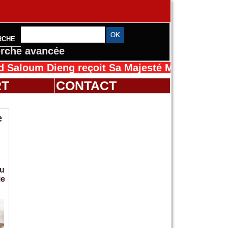
RCHE
rche avancée
Dieng reçoit Sa Majesté Mansah Cissé au Séné
RT
CONTACT
e
au
ie