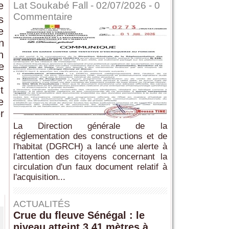
e
Lat Soukabé Fall - 02/07/2026 -
0
Commentaire
s
e
n
n
e
s
t
e
r
La Direction générale de la
réglementation des constructions et de
l'habitat (DGRCH) a lancé une alerte à
l'attention des citoyens concernant la
circulation d'un faux document relatif à
l'acquisition...
ACTUALITÉS
Crue du fleuve Sénégal : le
niveau atteint 3,41 mètres à