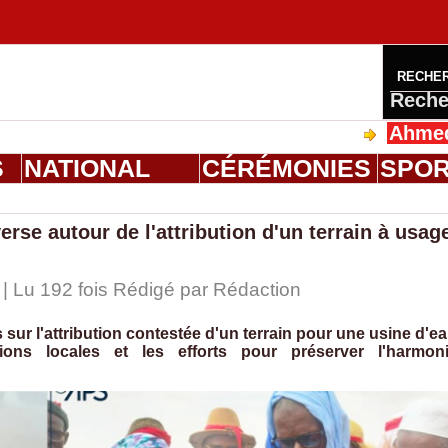
RECHE
Reche
Ahmed Saloum 
S
NATIONAL
CÉRÉMONIES
SPO
rse autour de l'attribution d'un terrain à usag
 | Lu 192 fois Rédigé par
Rédaction
ur l'attribution contestée d'un terrain pour une usine d'e
ions locales et les efforts pour préserver l'harmon