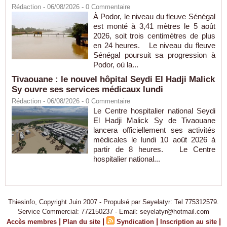
Rédaction
- 06/08/2026 -
0
Commentaire
À Podor, le niveau du fleuve Sénégal
est monté à 3,41 mètres le 5 août
2026, soit trois centimètres de plus
en 24 heures. Le niveau du fleuve
Sénégal poursuit sa progression à
Podor, où la...
Tivaouane : le nouvel hôpital Seydi El Hadji Malick
Sy ouvre ses services médicaux lundi
Rédaction
- 06/08/2026 -
0
Commentaire
Le Centre hospitalier national Seydi
El Hadji Malick Sy de Tivaouane
lancera officiellement ses activités
médicales le lundi 10 août 2026 à
partir de 8 heures. Le Centre
hospitalier national...
Thiesinfo, Copyright Juin 2007 - Propulsé par Seyelatyr: Tel 775312579.
Service Commercial: 772150237 - Email: seyelatyr@hotmail.com
|
|
|
|
Accès membres
Plan du site
Syndication
Inscription au site