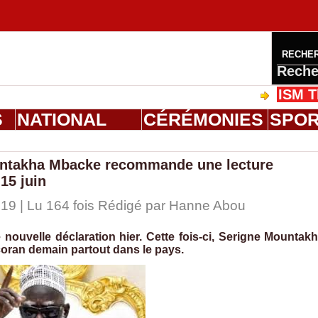
RECHE
Reche
ISM Thiès : 
S
NATIONAL
CÉRÉMONIES
SPO
untakha Mbacke recommande une lecture
15 juin
19 | Lu 164 fois Rédigé par
Hanne Abou
 nouvelle déclaration hier. Cette fois-ci, Serigne Mountak
coran demain partout dans le pays.