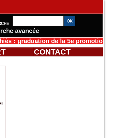
RCHE
rche avancée
graduation de la 5e promotion de l’IFMES
30/0
RT
CONTACT
ha