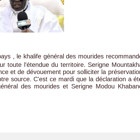
u pays , le khalife général des mourides recommand
sur toute l'étendue du territoire. Serigne Mountakh
ce et de dévouement pour solliciter la préservatio
otre source. C'est ce mardi que la déclaration a ét
e général des mourides et Serigne Modou Khaban