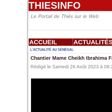
THIESINFO
Le Portail de Thiès sur le Web
ACCUEIL
ACTUALITÉ
L'ACTUALITÉ AU SÉNÉGAL
Chantier Mame Cheikh Ibrahima Fal
Rédigé le Samedi 26 Août 2023 à 08:2