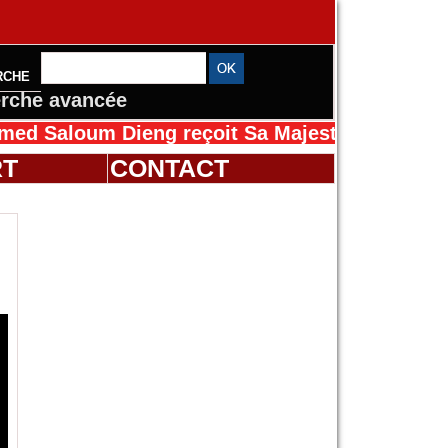
RCHE
rche avancée
loum Dieng reçoit Sa Majesté Mansah Cissé a
RT
CONTACT