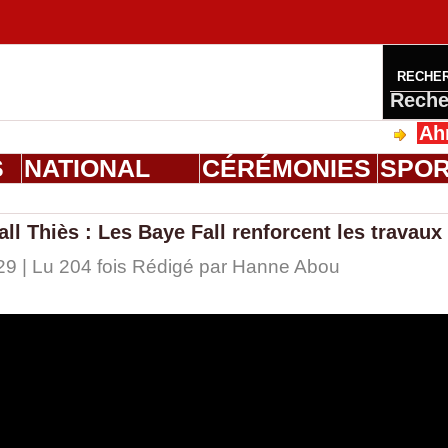
RECHE
Reche
Ahmed Sa
S
NATIONAL
CÉRÉMONIES
SPO
l Thiès : Les Baye Fall renforcent les travaux
9 | Lu 204 fois Rédigé par
Hanne Abou