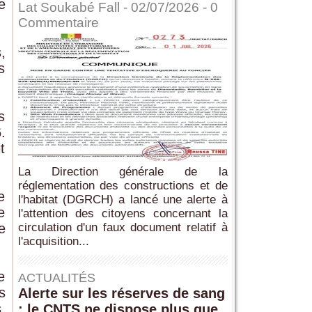
e
Lat Soukabé Fall - 02/07/2026 -
0
Commentaire
,
s
s
.
t
La Direction générale de la
réglementation des constructions et de
e
l'habitat (DGRCH) a lancé une alerte à
e
l'attention des citoyens concernant la
e
circulation d'un faux document relatif à
l'acquisition...
e
ACTUALITÉS
s
Alerte sur les réserves de sang
,
: le CNTS ne dispose plus que