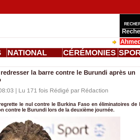
RECHE
Reche
Ahmed Saloum
S
NATIONAL
CÉRÉMONIES
SPO
redresser la barre contre le Burundi après un
o
8:03 | Lu 171 fois Rédigé par
Rédaction
regrette le nul contre le Burkina Faso en éliminatoires de 
on contre le Burundi lors de la deuxième journée.