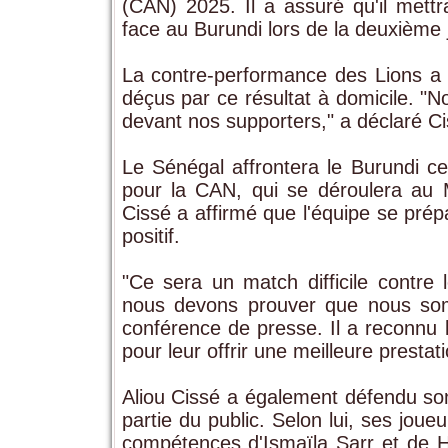
(CAN) 2025. Il a assuré qu'il mettr
face au Burundi lors de la deuxième 
La contre-performance des Lions a p
déçus par ce résultat à domicile. "
devant nos supporters," a déclaré Ci
Le Sénégal affrontera le Burundi ce
pour la CAN, qui se déroulera au
Cissé a affirmé que l'équipe se prépa
positif.
"Ce sera un match difficile contr
nous devons prouver que nous somm
conférence de presse. Il a reconnu l
pour leur offrir une meilleure prestati
Aliou Cissé a également défendu son
partie du public. Selon lui, ses joue
compétences d'Ismaïla Sarr et de Ha