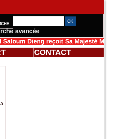
RCHE
rche avancée
 Dieng reçoit Sa Majesté Mansah Cissé au Sé
RT
CONTACT
la