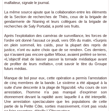
malfaiteur, signale le journal.
La même source ajoute que la collaboration entre les éléments
de la Section de recherches de Thiès, ceux de la brigade de
gendarmerie de Nianing et leurs collègues de la brigade de
recherches de Saly Portudal, a porté ses fruits.
Après l'exploitation des caméras de surveillance, les forces de
l'ordre ont donné l'assaut ce jeudi, vers 05h du matin. «Surpris
en plein sommeil, les caïds, pour la plupart des repris de
justice, n'ont eu autre choix que de se rendre». Ces derniers,
qui n'avaient pas encore quitter Mbour, avaient préféré se terrer.
«L'objectif était de laisser passer la tornade médiatique avant
de profiter de leurs méfaits», croit savoir le titre du Groupe
futurs médias.
Manque de bol pour eux, cette opération a permis l'arrestation
de cinq membres de la bande. Le sixième a été alpagué à la
suite d'une descente à la plage de Ngazobil. «Au cours de son
arrestation, l'homme n'a pas manqué d'exprimer son
étonnement devant la rapidité avec laquelle il a été interpellé.
Une arrestation spectaculaire que les populations de cette
partie de la Petite Côte, sorties massivement, n'ont pas voulu
se faire raconter», détaille L'Observateur.