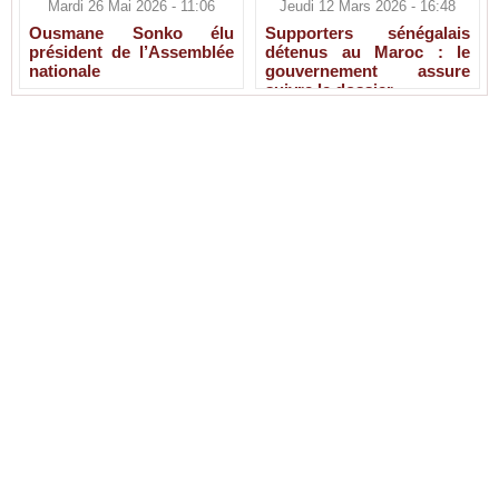
Mardi 26 Mai 2026 - 11:06
Jeudi 12 Mars 2026 - 16:48
Ousmane Sonko élu
Supporters sénégalais
président de l’Assemblée
détenus au Maroc : le
nationale
gouvernement assure
suivre le dossier