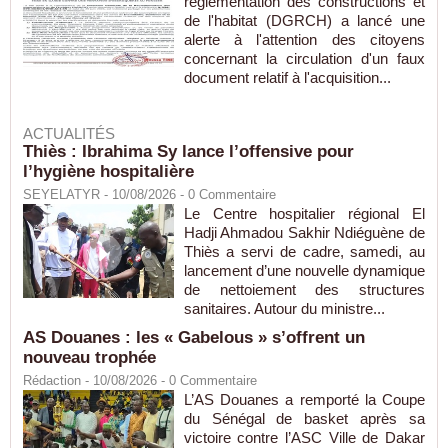
réglementation des constructions et
de l'habitat (DGRCH) a lancé une
alerte à l'attention des citoyens
concernant la circulation d'un faux
document relatif à l'acquisition...
ACTUALITÉS
Thiès : Ibrahima Sy lance l’offensive pour
l’hygiène hospitalière
SEYELATYR
- 10/08/2026 -
0
Commentaire
Le Centre hospitalier régional El
Hadji Ahmadou Sakhir Ndiéguène de
Thiès a servi de cadre, samedi, au
lancement d’une nouvelle dynamique
de nettoiement des structures
sanitaires. Autour du ministre...
AS Douanes : les « Gabelous » s’offrent un
nouveau trophée
Rédaction
- 10/08/2026 -
0
Commentaire
L’AS Douanes a remporté la Coupe
du Sénégal de basket après sa
victoire contre l’ASC Ville de Dakar