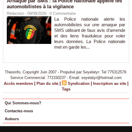
Arnaque par SMS : la Police nationale appelle les
automobilistes à la vigilance
Rédaction
- 09/08/2026 -
0
Commentaire
La Police nationale alerte les
automobilistes sur une arnaque par
SMS utilisant de faux avis d’amende
et des liens frauduleux pour voler
leurs données. La Police nationale
met en garde les...
Thiesinfo, Copyright Juin 2007 - Propulsé par Seyelatyr: Tel 775312579.
Service Commercial: 772150237 - Email: seyelatyr@hotmail.com
|
|
|
|
Accès membres
Plan du site
Syndication
Inscription au site
Tags
Qui Sommes-nous?
Contactez-nous
Auteurs