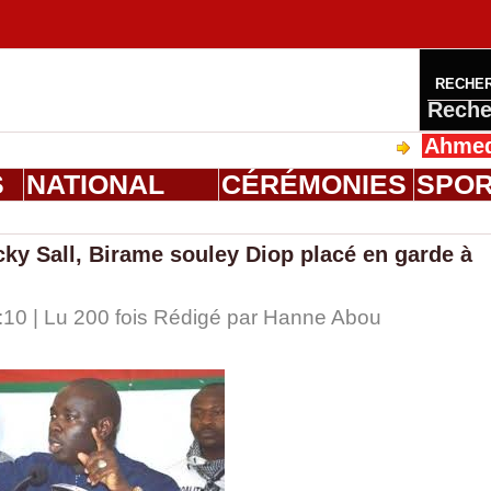
RECHE
Reche
Ahmed Saloum
S
NATIONAL
CÉRÉMONIES
SPO
ky Sall, Birame souley Diop placé en garde à
:10 | Lu 200 fois Rédigé par
Hanne Abou