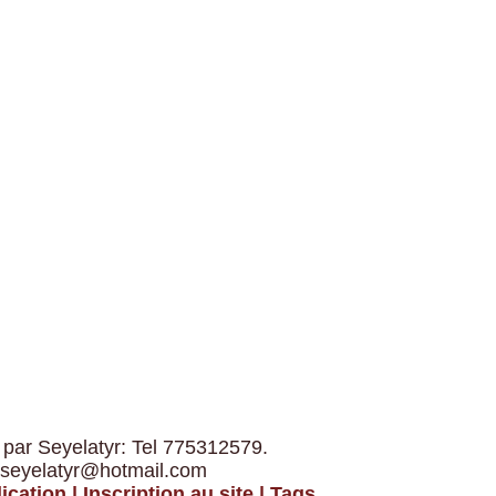
 par Seyelatyr: Tel 775312579.
 seyelatyr@hotmail.com
ication
|
Inscription au site
|
Tags