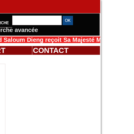
RCHE
rche avancée
 Dieng reçoit Sa Majesté Mansah Cissé au Sé
RT
CONTACT