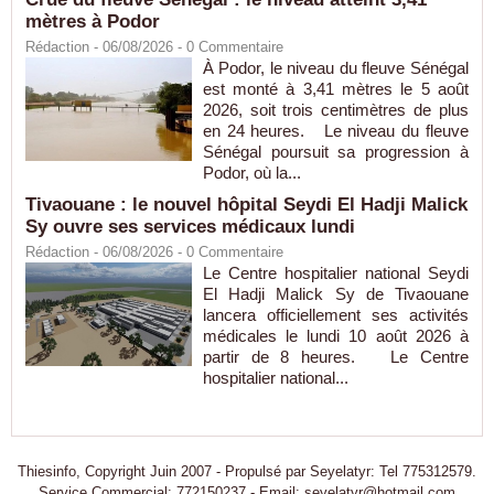
mètres à Podor
Rédaction
- 06/08/2026 -
0
Commentaire
À Podor, le niveau du fleuve Sénégal
est monté à 3,41 mètres le 5 août
2026, soit trois centimètres de plus
en 24 heures. Le niveau du fleuve
Sénégal poursuit sa progression à
Podor, où la...
Tivaouane : le nouvel hôpital Seydi El Hadji Malick
Sy ouvre ses services médicaux lundi
Rédaction
- 06/08/2026 -
0
Commentaire
Le Centre hospitalier national Seydi
El Hadji Malick Sy de Tivaouane
lancera officiellement ses activités
médicales le lundi 10 août 2026 à
partir de 8 heures. Le Centre
hospitalier national...
Thiesinfo, Copyright Juin 2007 - Propulsé par Seyelatyr: Tel 775312579.
Service Commercial: 772150237 - Email: seyelatyr@hotmail.com