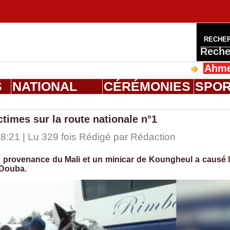
RECHE
Reche
Ahmed Salo
S
NATIONAL
CÉRÉMONIES
SPO
times sur la route nationale n°1
:21 | Lu 329 fois Rédigé par
Rédaction
n provenance du Mali et un minicar de Koungheul a causé 
 Douba.