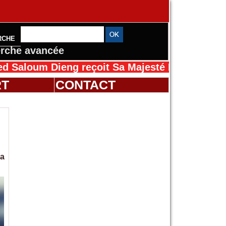
RCHE
rche avancée
um Dieng reçoit Sa Majesté Mansah Cissé au S
RT
CONTACT
la