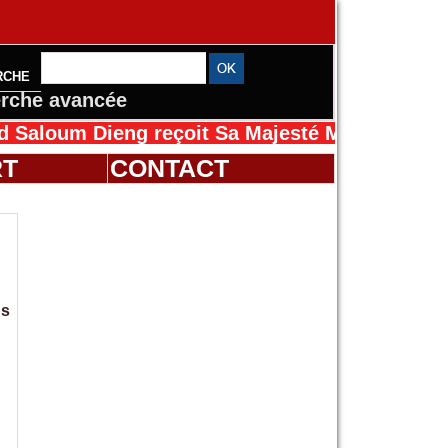
RCHE
rche avancée
m Dieng reçoit Sa Majesté Mansah Cissé au Sé
RT
CONTACT
ns