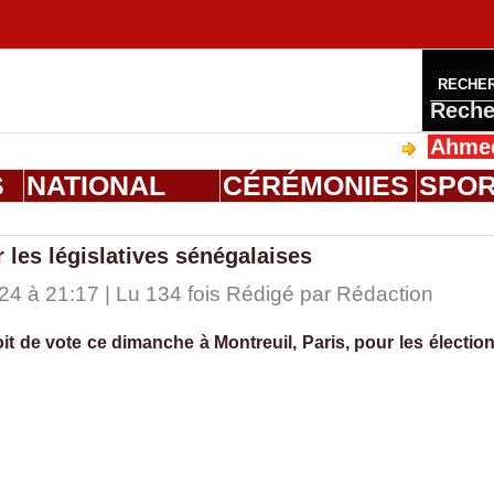
RECHE
Reche
Ahmed Salou
S
NATIONAL
CÉRÉMONIES
SPO
 les législatives sénégalaises
 à 21:17 | Lu 134 fois Rédigé par
Rédaction
t de vote ce dimanche à Montreuil, Paris, pour les électio