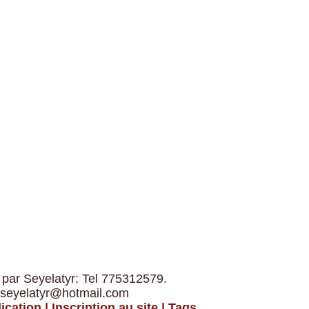
 par Seyelatyr: Tel 775312579.
 seyelatyr@hotmail.com
ication
|
Inscription au site
|
Tags