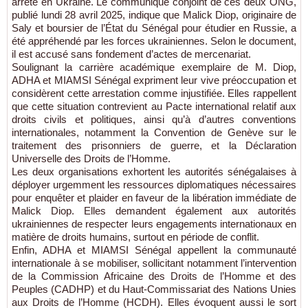
arrêté en Ukraine. Le communiqué conjoint de ces deux ONG,
publié lundi 28 avril 2025, indique que Malick Diop, originaire de
Saly et boursier de l’État du Sénégal pour étudier en Russie, a
été appréhendé par les forces ukrainiennes. Selon le document,
il est accusé sans fondement d’actes de mercenariat.
Soulignant la carrière académique exemplaire de M. Diop,
ADHA et MIAMSI Sénégal expriment leur vive préoccupation et
considèrent cette arrestation comme injustifiée. Elles rappellent
que cette situation contrevient au Pacte international relatif aux
droits civils et politiques, ainsi qu’à d’autres conventions
internationales, notamment la Convention de Genève sur le
traitement des prisonniers de guerre, et la Déclaration
Universelle des Droits de l’Homme.
Les deux organisations exhortent les autorités sénégalaises à
déployer urgemment les ressources diplomatiques nécessaires
pour enquêter et plaider en faveur de la libération immédiate de
Malick Diop. Elles demandent également aux autorités
ukrainiennes de respecter leurs engagements internationaux en
matière de droits humains, surtout en période de conflit.
Enfin, ADHA et MIAMSI Sénégal appellent la communauté
internationale à se mobiliser, sollicitant notamment l’intervention
de la Commission Africaine des Droits de l’Homme et des
Peuples (CADHP) et du Haut-Commissariat des Nations Unies
aux Droits de l’Homme (HCDH). Elles évoquent aussi le sort