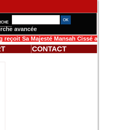
RCHE
rche avancée
é Mansah Cissé au Sénégal pour le Magal de 
RT
CONTACT