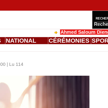
RECHE
Reche
Ahmed Saloum Dieng reçoit Sa Majest
S
NATIONAL
CÉRÉMONIES
SPO
00 | Lu 114