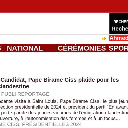
RECHE
Reche
Ahmed Saloum
S
NATIONAL
CÉRÉMONIES
SPO
e Candidat, Pape Birame Ciss plaide pour les
Clandestine
|
PUBLI REPORTAGE
cente visite à Saint Louis, Pape Birame Ciss, le plus jeu
lection présidentielle de 2024 et président du parti "En avant
n porte-parole des jeunes victimes de l'émigration clandestin
ouverture, à l'autonomisation des femmes et à un focus...
ME CISS
,
PRÉSIDENTIELLES 2024