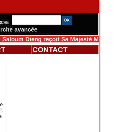
RCHE
rche avancée
 Dieng reçoit Sa Majesté Mansah Cissé au Sé
RT
CONTACT
ne
",
e.