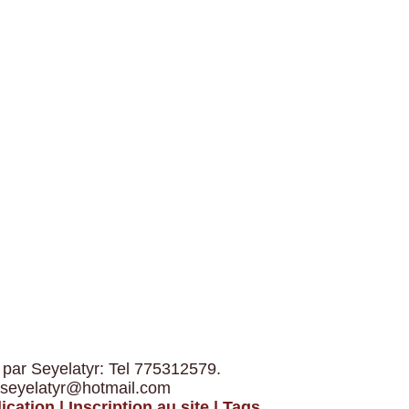
 par Seyelatyr: Tel 775312579.
 seyelatyr@hotmail.com
ication
|
Inscription au site
|
Tags