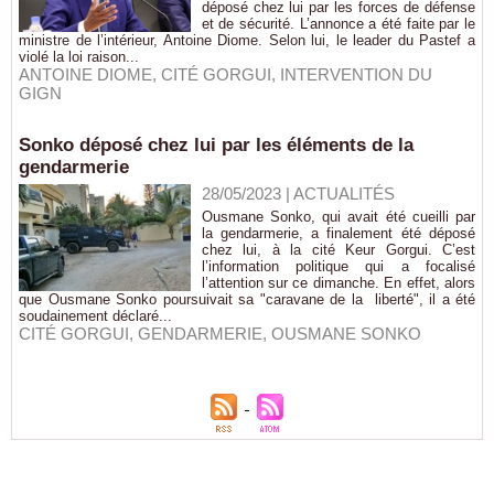
déposé chez lui par les forces de défense
et de sécurité. L’annonce a été faite par le
ministre de l’intérieur, Antoine Diome. Selon lui, le leader du Pastef a
violé la loi raison...
ANTOINE DIOME
,
CITÉ GORGUI
,
INTERVENTION DU
GIGN
Sonko déposé chez lui par les éléments de la
gendarmerie
28/05/2023
|
ACTUALITÉS
Ousmane Sonko, qui avait été cueilli par
la gendarmerie, a finalement été déposé
chez lui, à la cité Keur Gorgui. C’est
l’information politique qui a focalisé
l’attention sur ce dimanche. En effet, alors
que Ousmane Sonko poursuivait sa "caravane de la liberté", il a été
soudainement déclaré...
CITÉ GORGUI
,
GENDARMERIE
,
OUSMANE SONKO