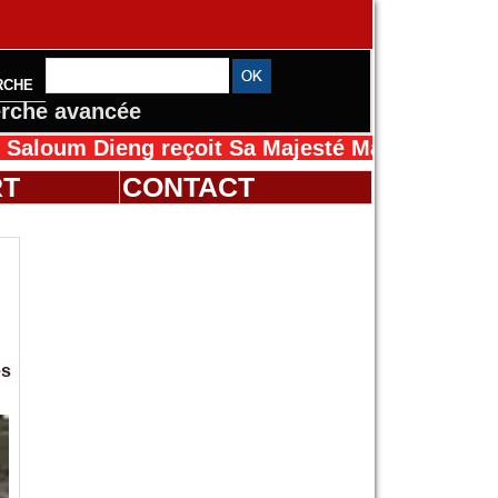
RCHE
rche avancée
eng reçoit Sa Majesté Mansah Cissé au Sénég
RT
CONTACT
es