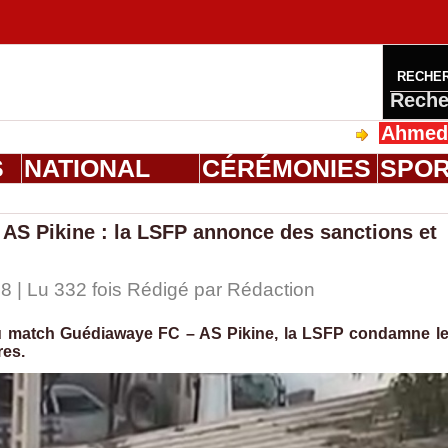
RECHE
Reche
Ahmed Saloum Di
S
NATIONAL
CÉRÉMONIES
SPO
AS Pikine : la LSFP annonce des sanctions et
38 | Lu 332 fois Rédigé par
Rédaction
u match Guédiawaye FC – AS Pikine, la LSFP condamne l
res.