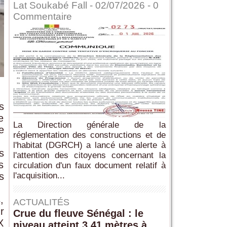
Lat Soukabé Fall - 02/07/2026 -
0
Commentaire
s
e
La Direction générale de la
e
réglementation des constructions et de
l'habitat (DGRCH) a lancé une alerte à
s
l'attention des citoyens concernant la
s
circulation d'un faux document relatif à
l'acquisition...
s
,
ACTUALITÉS
r
Crue du fleuve Sénégal : le
X
niveau atteint 3,41 mètres à