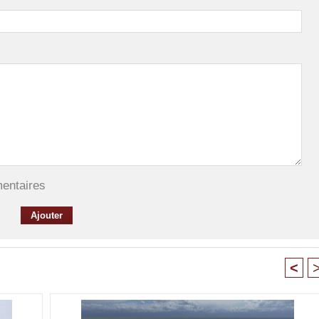
mentaires
<