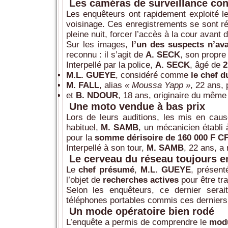
Les caméras de surveillance con
Les enquêteurs ont rapidement exploité 
voisinage. Ces enregistrements se sont ré
pleine nuit, forcer l’accès à la cour avant 
Sur les images,
l’un des suspects n’ava
reconnu : il s’agit de
A. SECK
, son propr
Interpellé par la police,
A. SECK
, âgé de
2
M.L. GUEYE
, considéré comme
le chef 
M. FALL
, alias
« Moussa Yapp »
, 22 ans,
et
B. NDOUR
, 18 ans, originaire du même 
Une moto vendue à bas prix
Lors de leurs auditions, les mis en cau
habituel,
M. SAMB
, un mécanicien établi 
pour la
somme dérisoire de 160 000 F C
Interpellé à son tour,
M. SAMB
, 22 ans, a
Le cerveau du réseau toujours en
Le
chef présumé
,
M.L. GUEYE
, présen
l’objet de
recherches actives
pour être tra
Selon les enquêteurs, ce dernier sera
téléphones portables commis ces dernier
Un mode opératoire bien rodé
L’enquête a permis de comprendre le
modu