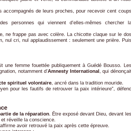
s accompagnés de leurs proches, pour recevoir cent coup
.
 des personnes qui viennent d’elles-mêmes chercher l
, ne frappe pas avec colère. La chicotte claque sur le do
fin, nul cri, nul applaudissement : seulement une prière. Pui
rait une femme fouettée publiquement à Guédé Bousso. Le
gnation, notamment d’
Amnesty International
, qui dénonçai
cte spirituel volontaire
, ancré dans la tradition mouride.
en pour les fautifs de retrouver la paix intérieure”, défen
nce
partie de la réparation
. Être exposé devant Dieu, devant le
 et réveille la conscience.
affirme avoir retrouvé la paix après cette épreuve.