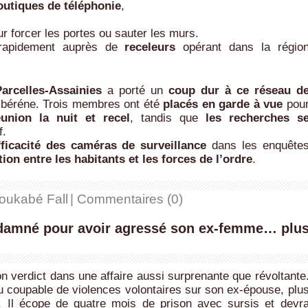
outiques de téléphonie
,
r forcer les portes ou sauter les murs.
 rapidement auprès de
receleurs
opérant dans la régio
arcelles-Assainies
a porté un
coup dur à ce réseau d
ambéréne. Trois membres ont été
placés en garde à vue
pou
union la nuit et recel
, tandis que
les recherches s
f.
efficacité des caméras de surveillance
dans les enquête
ion entre les habitants et les forces de l’ordre
.
oukabé Fall
|
Commentaires (0)
damné pour avoir agressé son ex-femme… plu
n verdict dans une affaire aussi surprenante que révoltante
 coupable de violences volontaires sur son ex-épouse, plu
n. Il écope de quatre mois de prison avec sursis et devr