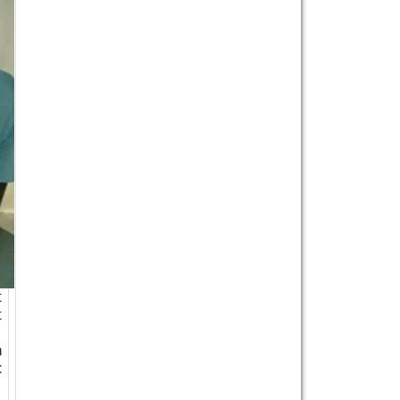
t
t
n
t