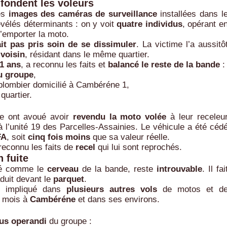
fondent les voleurs
les
images des caméras de surveillance
installées dans l
vélés déterminants : on y voit
quatre individus
, opérant e
d’emporter la moto.
it pas pris soin de se dissimuler
. La victime l’a aussitô
e
voisin
, résidant dans le même quartier.
1 ans
, a reconnu les faits et
balancé le reste de la bande
:
du groupe
,
 plombier domicilié à Cambéréne 1,
quartier.
se ont avoué avoir
revendu la moto volée
à leur receleu
à l’unité 19 des Parcelles-Assainies. Le véhicule a été céd
FA
, soit
cinq fois moins
que sa valeur réelle.
 reconnu les faits de
recel
qui lui sont reprochés.
 fuite
té comme le
cerveau
de la bande, reste
introuvable
. Il fai
duit devant le
parquet
.
it impliqué dans
plusieurs autres vols
de motos et d
s mois à
Cambéréne
et dans ses environs.
s operandi
du groupe :