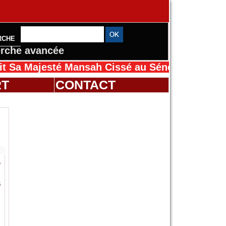
RCHE
rche avancée
Mansah Cissé au Sénégal pour le Magal de Tou
RT
CONTACT
e
s
s