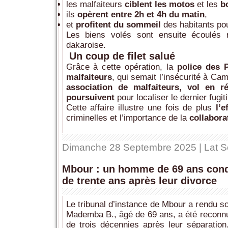
les malfaiteurs
ciblent les motos
et les
b
ils
opèrent entre 2h et 4h du matin
,
et
profitent du sommeil
des habitants pou
Les biens volés sont ensuite écoulés
dakaroise.
Un coup de filet salué
Grâce à cette opération, la
police des P
malfaiteurs
, qui semait l’insécurité à C
association de malfaiteurs, vol en ré
poursuivent
pour localiser le dernier fugiti
Cette affaire illustre une fois de plus
l’
criminelles et l’importance de la
collaborat
Dimanche 28 Septembre 2025 | Lat S
Mbour : un homme de 69 ans con
de trente ans après leur divorce
Le tribunal d’instance de Mbour a rendu so
Mademba B., âgé de 69 ans, a été reconnu
de trois décennies après leur séparatio