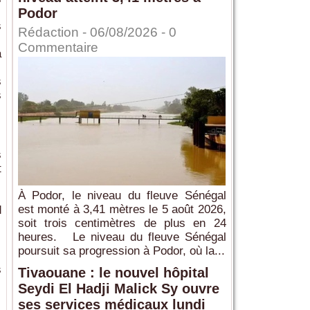
Podor
s
Rédaction
- 06/08/2026 -
0
Commentaire
a
s
s
s
t
À Podor, le niveau du fleuve Sénégal
est monté à 3,41 mètres le 5 août 2026,
d
soit trois centimètres de plus en 24
heures. Le niveau du fleuve Sénégal
poursuit sa progression à Podor, où la...
s
Tivaouane : le nouvel hôpital
Seydi El Hadji Malick Sy ouvre
ses services médicaux lundi