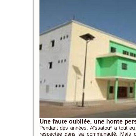
Une faute oubliée, une honte per
Pendant des années, Aïssatou* a tout eu 
respectée dans sa communauté. Mais de