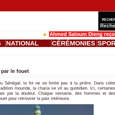
RECHE
Reche
Ahmed Saloum Dieng reçoit Sa Majesté 
S
NATIONAL
CÉRÉMONIES
SPO
par le fouet
 Sénégal, la foi ne se limite pas à la prière. Dans cett
dition mouride, la charia se vit au quotidien. Ici, certaine
mais par la douleur. Chaque semaine, des hommes et de
et pour retrouver la paix intérieure.