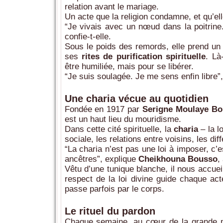
relation avant le mariage.
Un acte que la religion condamne, et qu’e
“Je vivais avec un nœud dans la poitrine. 
confie-t-elle.
Sous le poids des remords, elle prend un 
ses
rites de purification spirituelle
. Là
être humiliée, mais pour se libérer.
“Je suis soulagée. Je me sens enfin libre”,
Une charia vécue au quotidien
Fondée en 1917 par
Serigne Moulaye B
est un haut lieu du mouridisme.
Dans cette cité spirituelle, la
charia
– la lo
sociale, les relations entre voisins, les di
“La charia n’est pas une loi à imposer, c
ancêtres”, explique
Cheikhouna Bousso
,
Vêtu d’une tunique blanche, il nous accue
respect de la loi divine guide chaque act
passe parfois par le corps.
Le rituel du pardon
Chaque semaine, au cœur de la grande m