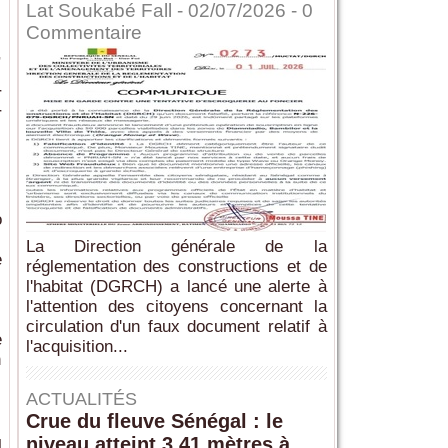
Lat Soukabé Fall - 02/07/2026 -
0
Commentaire
,
r
r
o
La Direction générale de la
e
réglementation des constructions et de
l'habitat (DGRCH) a lancé une alerte à
s
l'attention des citoyens concernant la
circulation d'un faux document relatif à
e
l'acquisition...
n
ACTUALITÉS
Crue du fleuve Sénégal : le
niveau atteint 3,41 mètres à
l