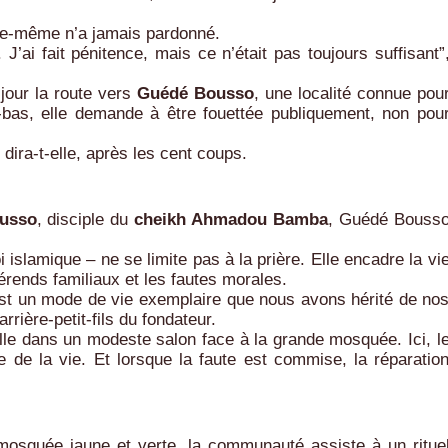
lle-même n’a jamais pardonné.
J’ai fait pénitence, mais ce n’était pas toujours suffisant”
jour la route vers
Guédé Bousso
, une localité connue pou
-bas, elle demande à être fouettée publiquement, non pou
 dira-t-elle, après les cent coups.
ousso
, disciple du
cheikh Ahmadou Bamba
, Guédé Bouss
i islamique – ne se limite pas à la prière. Elle encadre la vi
fférends familiaux et les fautes morales.
’est un mode de vie exemplaire que nous avons hérité de no
 arrière-petit-fils du fondateur.
ille dans un modeste salon face à la grande mosquée. Ici, l
e de la vie. Et lorsque la faute est commise, la réparatio
osquée jaune et verte, la communauté assiste à un ritue