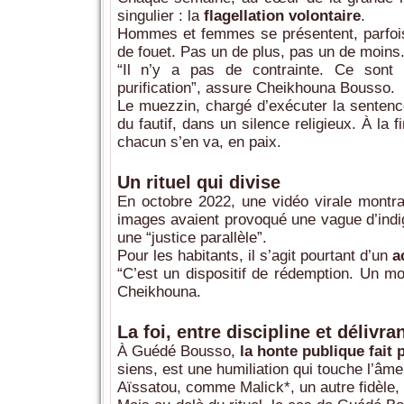
singulier : la
flagellation volontaire
.
Hommes et femmes se présentent, parfoi
de fouet. Pas un de plus, pas un de moins
“Il n’y a pas de contrainte. Ce sont
purification”, assure Cheikhouna Bousso.
Le muezzin, chargé d’exécuter la sentence
du fautif, dans un silence religieux. À la 
chacun s’en va, en paix.
Un rituel qui divise
En octobre 2022, une vidéo virale mont
images avaient provoqué une vague d’indi
une “justice parallèle”.
Pour les habitants, il s’agit pourtant d’un
a
“C’est un dispositif de rédemption. Un moy
Cheikhouna.
La foi, entre discipline et délivra
À Guédé Bousso,
la honte publique fait 
siens, est une humiliation qui touche l’âme
Aïssatou, comme Malick*, un autre fidèle, 